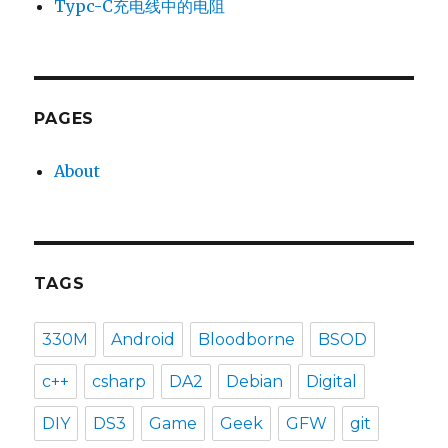
Typc-C充电线中的电阻
PAGES
About
TAGS
330M
Android
Bloodborne
BSOD
c++
csharp
DA2
Debian
Digital
DIY
DS3
Game
Geek
GFW
git