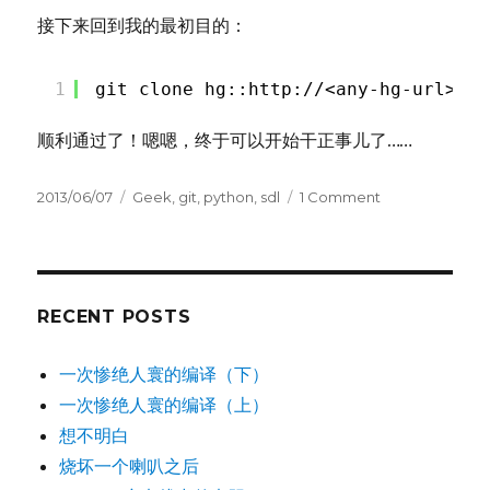
接下来回到我的最初目的：
1
git clone hg::
http://<any-hg-url
>
顺利通过了！嗯嗯，终于可以开始干正事儿了……
Posted
Tags
on
2013/06/07
Geek
,
git
,
python
,
sdl
1 Comment
on
在
git
中
添
加
RECENT POSTS
hg
仓
一次惨绝人寰的编译（下）
库
一次惨绝人寰的编译（上）
想不明白
烧坏一个喇叭之后