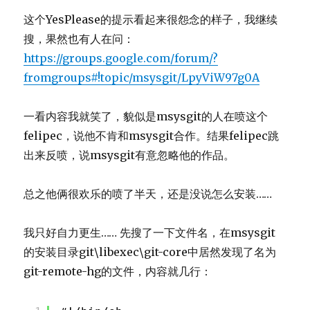
这个YesPlease的提示看起来很怨念的样子，我继续
搜，果然也有人在问：
https://groups.google.com/forum/?
fromgroups#!topic/msysgit/LpyViW97g0A
一看内容我就笑了，貌似是msysgit的人在喷这个
felipec，说他不肯和msysgit合作。结果felipec跳
出来反喷，说msysgit有意忽略他的作品。
总之他俩很欢乐的喷了半天，还是没说怎么安装……
我只好自力更生…… 先搜了一下文件名，在msysgit
的安装目录git\libexec\git-core中居然发现了名为
git-remote-hg的文件，内容就几行：